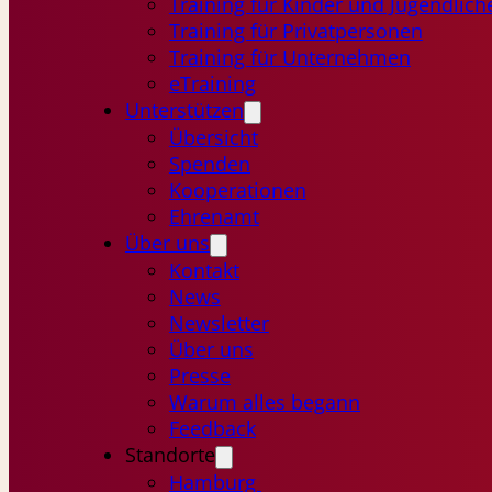
Training für Kinder und Jugendlich
Training für Privatpersonen
Training für Unternehmen
eTraining
Unterstützen
Übersicht
Spenden
Kooperationen
Ehrenamt
Über uns
Kontakt
News
Newsletter
Über uns
Presse
Warum alles begann
Feedback
Standorte
Hamburg