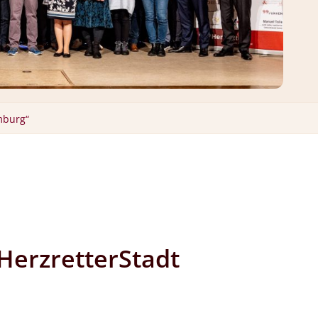
mburg“
 HerzretterStadt